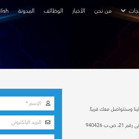
تجات
من نحن
الأخبار
الوظائف
المدونة
lish
لينا وسنتواصل معك قريبًا.
الصويفية - شارع عبد الرحيم الحاج محمد - مبنى رقم 21، ص.ب 940426