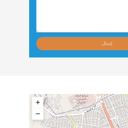
إرسال
+
−