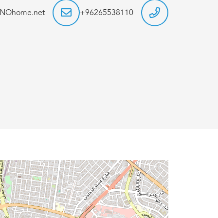
HNOhome.net
96265538110+