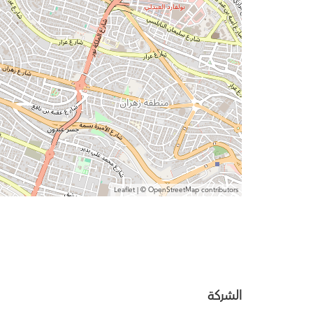
Leaflet
| ©
OpenStreetMap
contributors
الشركة